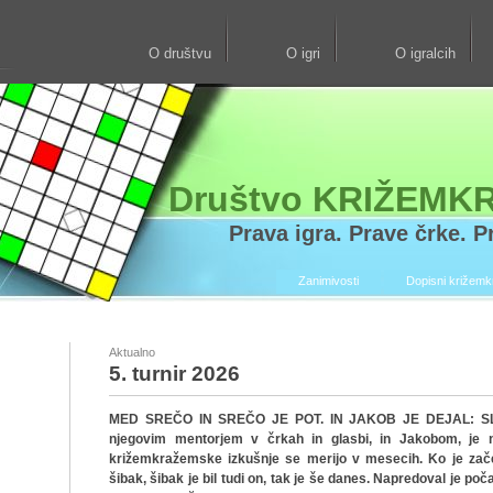
O društvu
O igri
O igralcih
Društvo KRIŽEMK
Prava igra. Prave črke. Pr
Zanimivosti
Dopisni križem
Aktualno
5. turnir 2026
MED SREČO IN SREČO JE POT. IN JAKOB JE DEJAL: SLE
njegovim mentorjem v črkah in glasbi, in Jakobom, je n
križemkražemske izkušnje se merijo v mesecih. Ko je začel
šibak, šibak je bil tudi on, tak je še danes. Napredoval je poč