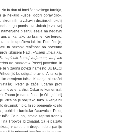
 Na ta dan ni imel šahovskega turnirja,
e je nekako »uspel dobiti opravičilo«.
skromnih, a zdravih družinskih okolij
bilo nobenega pomisleka: Jakob je za svoj
e namenjene pisanju eseja na nedavni
m, ali kar tako, za branje. Ker berejo.
 razume in upošteva taktiko. Podučen je,
etu in nekonkurenčnosti bo potrebno
roti izkušeni Nadi.
»Nisem imela kaj,
 Pa zapisnik: komaj verjamem, vanj vse
e vedno ne zmorem.«
Precej povedno. In
če bi v zadnji potezi namesto BUTALCI
rihodnjič bo odigral prav to. Analiza je
liko osvojeno točko. Kakor je bil srečni
Nataša). Peter je začel udarno proti
ci in dve enajstici. Oskar je komentiral:
t
!« Znano je namreč, da je Oki ljubitelj
Pica pa je bolj tako, tako. A ker je bil
lo družinskih pic, ki so pomenile kosilo
j pohitrilo turnirsko časovnico. Peter,
e točk. Če bi bolj smelo zapisal trobnik
il na Trbovce, bi zmagal. Ga je pa zato
e skoraj v celotnem drugem delu partije