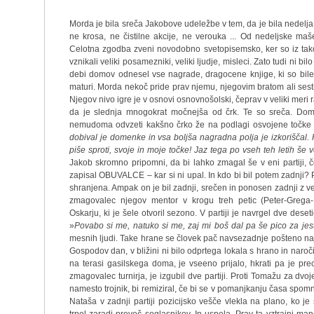
Morda je bila sreča Jakobove udeležbe v tem, da je bila nedelja.
ne krosa, ne čistilne akcije, ne verouka ... Od nedeljske maš
Celotna zgodba zveni novodobno svetopisemsko, ker so iz tako 
vznikali veliki posamezniki, veliki ljudje, misleci. Zato tudi ni 
debi domov odnesel vse nagrade, dragocene knjige, ki so bil
maturi. Morda nekoč pride prav njemu, njegovim bratom ali sestra
Njegov nivo igre je v osnovi osnovnošolski, čeprav v veliki meri
da je slednja mnogokrat močnejša od črk. Te so sreča. Dom
nemudoma odvzeti kakšno črko že na podlagi osvojene točke p
dobival je domenke in vsa boljša nagradna polja je izkoriščal.
piše sproti, svoje in moje točke! Jaz tega po vseh teh letih š
Jakob skromno pripomni, da bi lahko zmagal še v eni partiji, 
zapisal OBUVALCE – kar si ni upal. In kdo bi bil potem zadnji? P
shranjena. Ampak on je bil zadnji, srečen in ponosen zadnji z ve
zmagovalec njegov mentor v krogu treh petic (Peter-Grega-
Oskarju, ki je šele otvoril sezono. V partiji je navrgel dve deseti
»
Povabo si me, natuko si me, zaj mi boš dal pa še pico za jes
mesnih ljudi. Take hrane se človek pač navsezadnje pošteno naje. 
Gospodov dan, v bližini ni bilo odprtega lokala s hrano in naroči
na terasi gasilskega doma, je vseeno prijalo, hkrati pa je prece
zmagovalec turnirja, je izgubil dve partiji. Proti Tomažu za dvoj
namesto trojnik, bi remiziral, če bi se v pomanjkanju časa spomn
Nataša v zadnji partiji pozicijsko vešče vlekla na plano, ko j