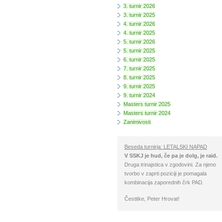
3. turnir 2026
3. turnir 2025
4. turnir 2026
4. turnir 2025
5. turnir 2026
5. turnir 2025
6. turnir 2025
7. turnir 2025
8. turnir 2025
9. turnir 2025
9. turnir 2024
Masters turnir 2025
Masters turnir 2024
Zanimivosti
Beseda turnirja: LETALSKI NAPAD
V SSKJ je hud, če pa je dolg, je raid.
Druga trinajstica v zgodovini. Za njeno
tvorbo v zaprti poziciji je pomagala
kombinacija zaporednih črk PAD.
Čestitke, Peter Hrovat!