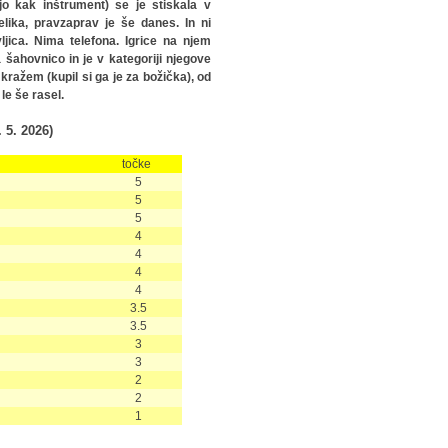
ajo kak inštrument) se je stiskala v
lika, pravzaprav je še danes. In ni
ljica. Nima telefona. Igrice na njem
 šahovnico in je v kategoriji njegove
ražem (kupil si ga je za božička), od
le še rasel.
5. 2026)
točke
5
5
5
4
4
4
4
3.5
3.5
3
3
2
2
1