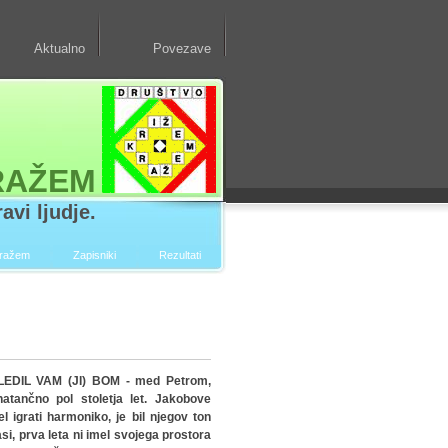
Aktualno
Povezave
RAŽEM
avi ljudje.
kražem
Zapisniki
Rezultati
DIL VAM (JI) BOM - med Petrom,
atančno pol stoletja let. Jakobove
 igrati harmoniko, je bil njegov ton
asi, prva leta ni imel svojega prostora