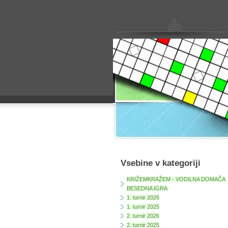
Vsebine v kategoriji
KRIŽEMKRAŽEM - VODILNA DOMAČA
BESEDNA IGRA
1. turnir 2026
1. turnir 2025
2. turnir 2026
2. turnir 2025