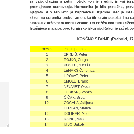
za vajo, družina s petimi otroki (on je srednji, in vsi igr
premajhnem stanovanju. Harmonika je bila pretežka, preve
njegova. A v teh letih je napredoval, izjemno. Ker je mrav
skromno spremlja preko ramen, ko jih igrajo sošolci. Ima pa
starosti v državnem merilu visoko. Od božiča ima tudi križemk
letošnjega maja pa prvo turnirsko izkušnjo. Kakor je začel, bo 
KONČNO STANJE (Prebold, 17. 
mesto
ime in priimek
1
SKRBIŠ, Peter
2
ROJKO, Grega
3
KOSTIČ, Nataša
4
LENARŠIČ, Tomaž
5
HROVAT, Peter
6
SMOLE, Drago
7
NEUVIRT, Oskar
8
TORKAR, Stanka
9
ČIČAK, Silva
10
GOGALA, Julijana
11
FERLAN, Marica
12
DOLINAR, Milena
13
RABIČ, Nada
14
IUSO, Jakob