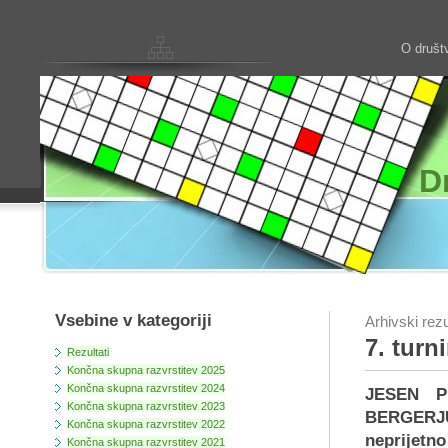
O društ
D
Vsebine v kategoriji
Arhivski rezu
7. turn
Rezultati
Končna skupna razvrstitev 2025
Končna skupna razvrstitev 2024
JESEN P
Končna skupna razvrstitev 2023
BERGERJU 
Končna skupna razvrstitev 2022
neprijetno
Končna skupna razvrstitev 2021