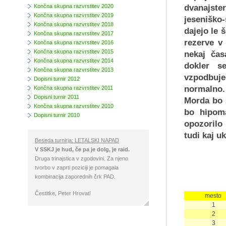
Končna skupna razvrstitev 2020
dvanajste
Končna skupna razvrstitev 2019
jeseniško
Končna skupna razvrstitev 2018
dajejo le 
Končna skupna razvrstitev 2017
rezerve v
Končna skupna razvrstitev 2016
Končna skupna razvrstitev 2015
nekaj čas
Končna skupna razvrstitev 2014
dokler s
Končna skupna razvrstitev 2013
vzpodbuj
Dopisni turnir 2012
normalno.
Končna skupna razvrstitev 2011
Dopisni turnir 2011
Morda bo 
Končna skupna razvrstitev 2010
bo hipoma
Dopisni turnir 2010
opozorilo
tudi kaj uk
Beseda turnirja: LETALSKI NAPAD
V SSKJ je hud, če pa je dolg, je raid.
Druga trinajstica v zgodovini. Za njeno
tvorbo v zaprti poziciji je pomagala
kombinacija zaporednih črk PAD.
Čestitke, Peter Hrovat!
mesto
1
2
3