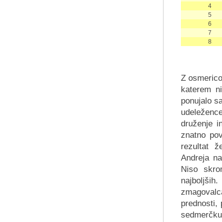
4
5
6
7
8
Z osmerico,
katerem ni
ponujalo sa
udeležence
druženje i
znatno pov
rezultat 
Andreja n
Niso skro
najboljših
zmagovalca
prednosti, 
sedmerčku