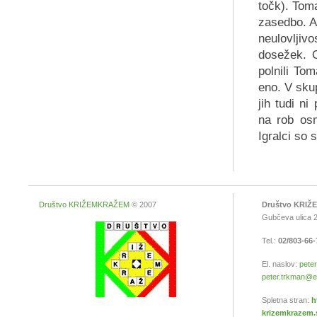
točk). Toma
zasedbo. A 
neulovljiv
dosežek. O
polnili To
eno. V skup
jih tudi ni
na rob osm
Igralci so 
Društvo KRIŽEMKRAŽEM
© 2007
Društvo KRI
Gubčeva ulica 2
Tel.:
02/803-66
El. naslov:
peter
peter.trkman@ef.
Spletna stran:
h
krizemkrazem.