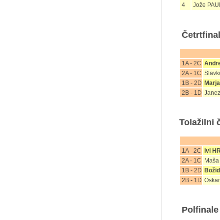
4
Jože PA
Četrtfina
1A - 2C
Andr
2A - 1C
Slavk
1B - 2D
Marj
2B - 1D
Jane
Tolažilni 
1A - 2C
Ivi 
2A - 1C
Maša
1B - 2D
Boži
2B - 1D
Oskar
(*
Polfinale