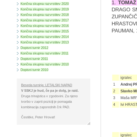
1.
TOMAŽ
Končna skupna razvrstitev 2020
DRAGO SM
Končna skupna razvrstitev 2019
Končna skupna razvrstitev 2018
ZUPANČI
Končna skupna razvrstitev 2017
HRASTOVE
Končna skupna razvrstitev 2016
PAUMAN, 
Končna skupna razvrstitev 2015
Končna skupna razvrstitev 2014
Končna skupna razvrstitev 2013
Dopisni turnir 2012
Končna skupna razvrstitev 2011
Dopisni turnir 2011
Končna skupna razvrstitev 2010
Dopisni turnir 2010
igralec
1
Andrej 
Beseda turnirja: LETALSKI NAPAD
V SSKJ je hud, če pa je dolg, je raid.
2
Slavko M
Druga trinajstica v zgodovini. Za njeno
3
Maša MR
tvorbo v zaprti poziciji je pomagala
4
Ivi HRA
kombinacija zaporednih črk PAD.
Čestitke, Peter Hrovat!
igralec