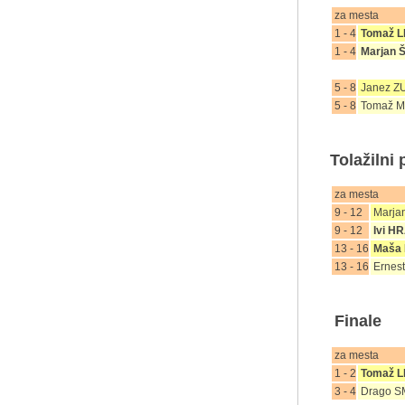
za me
1 - 4
Tomaž 
1 - 4
Marjan
5 - 8
Janez Z
5 - 8
Tomaž 
Tolažilni 
za me
9 - 12
Marja
9 - 12
Ivi 
13 - 16
Maša
13 - 16
Ernest
Finale
za me
1 - 2
Tomaž 
3 - 4
Drago 