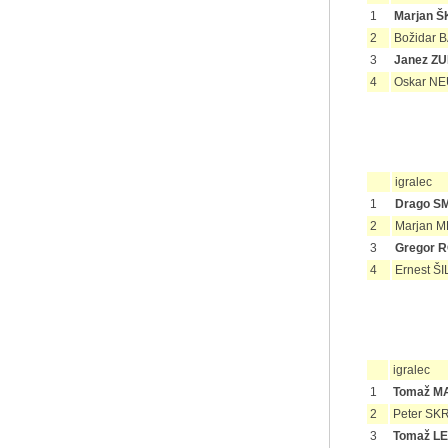
1
Marjan 
2
Božidar 
3
Janez Z
4
Oskar NE
igralec
1
Drago S
2
Marjan 
3
Gregor 
4
Ernest Š
igralec
1
Tomaž M
2
Peter SK
3
Tomaž L