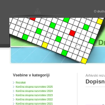
O društ
D
Vsebine v kategoriji
Arhivski rezu
Dopisni
Rezultati
Končna skupna razvrstitev 2025
Končna skupna razvrstitev 2024
Končna skupna razvrstitev 2023
Končna skupna razvrstitev 2022
Končna skupna razvrstitev 2021