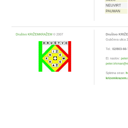
NEUVIRT
PAUMAN
Društvo KRIŽEMKRAŽEM
© 2007
Društvo KRI
Gubčeva ulica 2
Tel.:
02/803-66
El. naslov:
peter
peter.trkman@ef.
Spletna stran:
h
krizemkrazem.