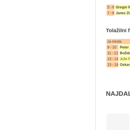
5 - 6
Gregor
7 - 8
Janez 
Tolažilni 
za me
9 - 10
Peter
11 - 12
Božid
13 - 14
Jože 
15 - 16
Oskar
NAJDA